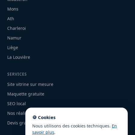
Mons
Ath
Charleroi
Namur
Liège
La Louvière
SERVICES
Site vitrine sur mesure
Maquette gratuite
SEO local
Nos réalisations
🍪 Cookies
Devis gratuit
Nous utilisons des cookies techniques.
En
savoir plus
.